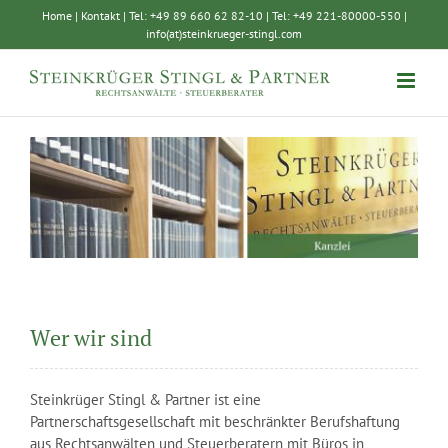
Zum
Home
|
Kontakt
| Tel: +49 89 660 62 82-10 | Tel: +49 221-80000-550 |
Inhalt
info(at)steinkrueger-stingl.com
springen
Wer wir sind
Steinkrüger Stingl & Partner ist eine
Partnerschaftsgesellschaft mit beschränkter Berufshaftung
aus Rechtsanwälten und Steuerberatern mit Büros in