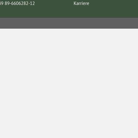
49 89-6606282-12
Karriere