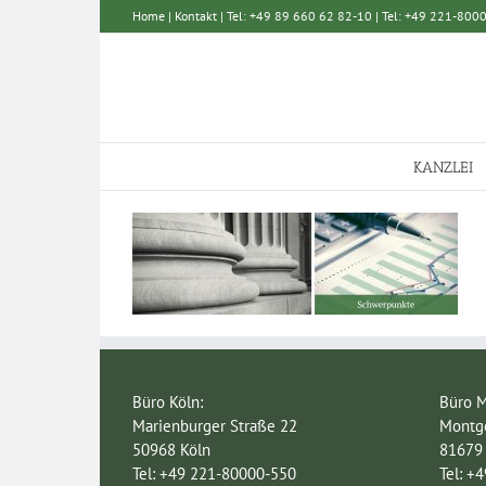
Zum
Home
|
Kontakt
| Tel: +49 89 660 62 82-10 | Tel: +49 221-80000
Inhalt
springen
KANZLEI
Büro Köln:
Büro 
Marienburger Straße 22
Montge
50968 Köln
81679
Tel: +49 221-80000-550
Tel: +