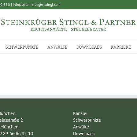
-550 | info(at)steinkrueger-stingl.com
SCHWERPUNKTE
ANWÄLTE
DOWNLOADS
KARRIERE
München:
Kanzlei
lasstraße 2
Schwerpunkte
 München
Anwälte
49 89-6606282-10
Downloads